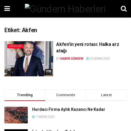
Etiket:
Akfen
Akfen’in yeni rotası: Halka arz
EKONOMI
atağı
BY
HABER GÜNDEM
23 NISAN 2025
Trending
Comments
Latest
Hurdacı Firma Aylık Kazancı Ne Kadar
7 KASIM 2022