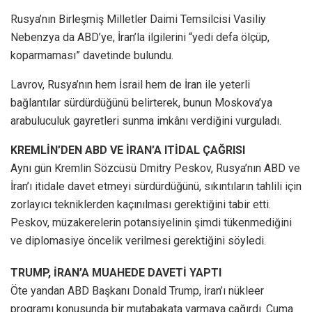
Rusya’nın Birleşmiş Milletler Daimi Temsilcisi Vasiliy
Nebenzya da ABD’ye, İran’la ilgilerini “yedi defa ölçüp,
koparmaması” davetinde bulundu.
Lavrov, Rusya’nın hem İsrail hem de İran ile yeterli
bağlantılar sürdürdüğünü belirterek, bunun Moskova’ya
arabuluculuk gayretleri sunma imkânı verdiğini vurguladı.
KREMLİN’DEN ABD VE İRAN’A ITİDAL ÇAĞRISI
Aynı gün Kremlin Sözcüsü Dmitry Peskov, Rusya’nın ABD ve
İran’ı itidale davet etmeyi sürdürdüğünü, sıkıntıların tahlili için
zorlayıcı tekniklerden kaçınılması gerektiğini tabir etti.
Peskov, müzakerelerin potansiyelinin şimdi tükenmediğini
ve diplomasiye öncelik verilmesi gerektiğini söyledi.
TRUMP, İRAN’A MUAHEDE DAVETİ YAPTI
Öte yandan ABD Başkanı Donald Trump, İran’ı nükleer
programı konusunda bir mutabakata varmaya çağırdı. Cuma