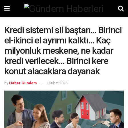
Kredi sistemi sil baştan… Birinci
el-ikinci el ayrımı kalktı… Kaç
milyonluk meskene, ne kadar
kredi verilecek… Birinci kere
konut alacaklara dayanak
by
Haber Gündem
1 Şubat 2026