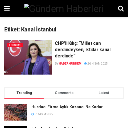
Etiket:
Kanal İstanbul
CHP’li Kılıç: “Millet can
EKONOMI
derdindeyken, iktidar kanal
derdinde”
BY
HABER GÜNDEM
26 NISAN 2025
Trending
Comments
Latest
Hurdacı Firma Aylık Kazancı Ne Kadar
7 KASIM 2022