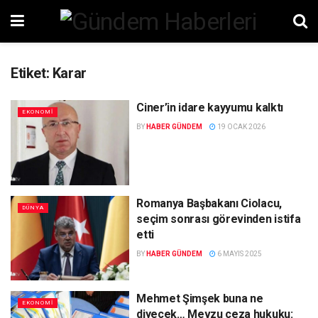
Etiket:
Karar
Ciner’in idare kayyumu kalktı
EKONOMI
BY
HABER GÜNDEM
19 OCAK 2026
Romanya Başbakanı Ciolacu,
DÜNYA
seçim sonrası görevinden istifa
etti
BY
HABER GÜNDEM
6 MAYIS 2025
Mehmet Şimşek buna ne
EKONOMI
diyecek… Mevzu ceza hukuku: