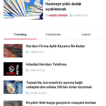
Hazineye yükü dudak
uçuklatacak
BY
HABER GÜNDEM
1 NISAN 2025
Trending
Comments
Latest
Hurdacı Firma Aylık Kazancı Ne Kadar
7 KASIM 2022
İstanbul Hurdacı Telefonu
1 ARALIK 2022
Tayvan’da, koronavirüs aşısına bağlı
sebeplerden vefata 200 bin dolar tazminat
22 ARALIK 2022
Kırşehir’deki kayıp gençlerin cinayete kurban