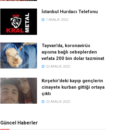
İstanbul Hurdacı Telefonu
1 ARALIK 2022
Tayvan’da, koronavirüs
aşısına bağlı sebeplerden
vefata 200 bin dolar tazminat
22 ARALIK 2022
Kırşehir’deki kayıp gençlerin
cinayete kurban gittiği ortaya
çıktı
22 ARALIK 2022
Güncel Haberler