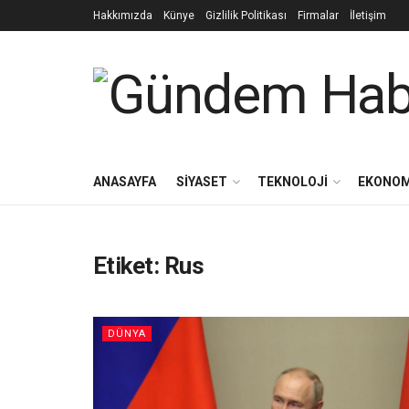
Hakkımızda
Künye
Gizlilik Politikası
Firmalar
İletişim
ANASAYFA
SIYASET
TEKNOLOJI
EKONOM
Etiket:
Rus
DÜNYA