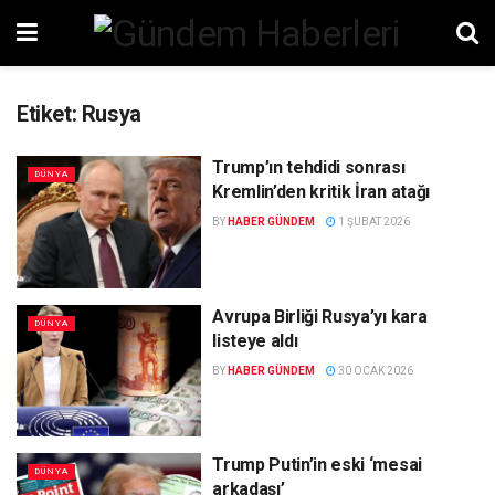
Etiket:
Rusya
Trump’ın tehdidi sonrası
DÜNYA
Kremlin’den kritik İran atağı
BY
HABER GÜNDEM
1 ŞUBAT 2026
Avrupa Birliği Rusya’yı kara
DÜNYA
listeye aldı
BY
HABER GÜNDEM
30 OCAK 2026
Trump Putin’in eski ‘mesai
DÜNYA
arkadaşı’