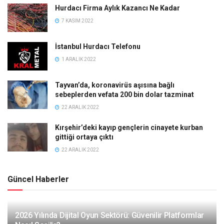
Hurdacı Firma Aylık Kazancı Ne Kadar
7 KASIM 2022
İstanbul Hurdacı Telefonu
1 ARALIK 2022
Tayvan’da, koronavirüs aşısına bağlı
sebeplerden vefata 200 bin dolar tazminat
22 ARALIK 2022
Kırşehir’deki kayıp gençlerin cinayete kurban
gittiği ortaya çıktı
22 ARALIK 2022
Güncel Haberler
2026 Yılında Dijital Oyun Sektörü: Güvenilir Platformlar