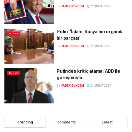
BY
HABER GÜNDEM
28 ŞUBAT 2025
Putin: ‘İslam, Rusya’nın organik
DÜNYA
bir parçası’
BY
HABER GÜNDEM
25 ŞUBAT 2025
Putin’den kritik atama: ABD ile
DÜNYA
görüşmüştü
BY
HABER GÜNDEM
24 ŞUBAT 2025
Trending
Comments
Latest