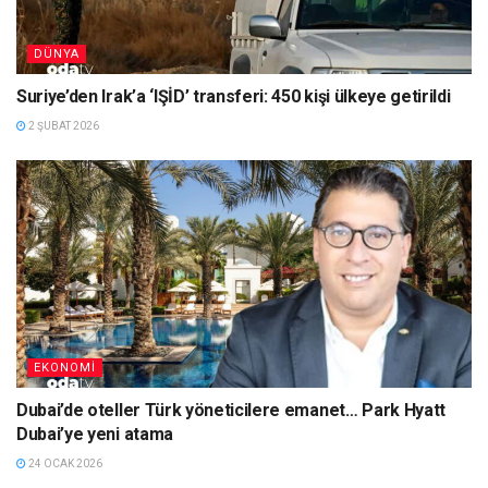
DÜNYA
Suriye’den Irak’a ‘IŞİD’ transferi: 450 kişi ülkeye getirildi
2 ŞUBAT 2026
EKONOMI
Dubai’de oteller Türk yöneticilere emanet… Park Hyatt
Dubai’ye yeni atama
24 OCAK 2026