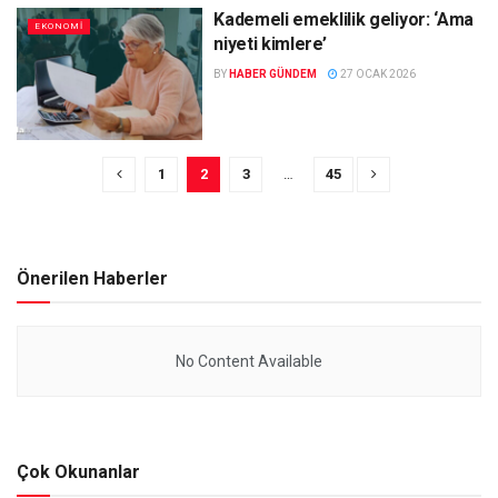
Kademeli emeklilik geliyor: ‘Ama
EKONOMI
niyeti kimlere’
BY
HABER GÜNDEM
27 OCAK 2026
1
2
3
…
45
Önerilen Haberler
No Content Available
Çok Okunanlar