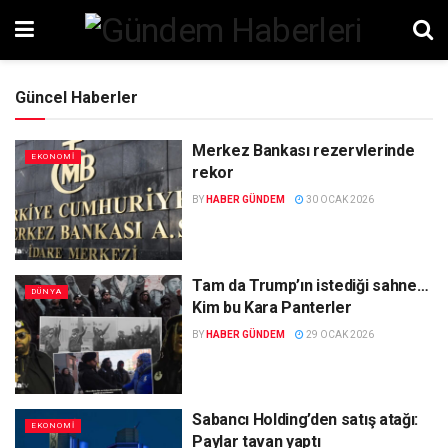
Güncel Haberler
Merkez Bankası rezervlerinde
EKONOMI
rekor
BY
HABER GÜNDEM
30 OCAK 2026
Tam da Trump’ın istediği sahne…
DÜNYA
Kim bu Kara Panterler
BY
HABER GÜNDEM
29 OCAK 2026
Sabancı Holding’den satış atağı:
EKONOMI
Paylar tavan yaptı