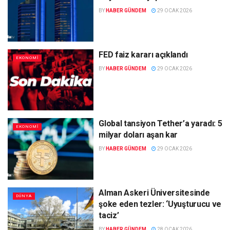
BY
HABER GÜNDEM
29 OCAK 2026
FED faiz kararı açıklandı
EKONOMI
BY
HABER GÜNDEM
29 OCAK 2026
Global tansiyon Tether’a yaradı: 5
EKONOMI
milyar doları aşan kar
BY
HABER GÜNDEM
29 OCAK 2026
Alman Askeri Üniversitesinde
DÜNYA
şoke eden tezler: ‘Uyuşturucu ve
taciz’
BY
HABER GÜNDEM
28 OCAK 2026