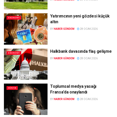
Yatırımcının yeni gözdesi küçük
EKONOMI
altın
BY
HABER GÜNDEM
28 OCAK 2026
Halkbank davasında flaş gelişme
EKONOMI
BY
HABER GÜNDEM
28 OCAK 2026
Toplumsal medya yasağı
DÜNYA
Fransa’da onaylandı
BY
HABER GÜNDEM
28 OCAK 2026