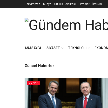
Hakkımızda
Künye
Gizlilik Politikası
Firmalar
İletişim
ANASAYFA
SIYASET
TEKNOLOJI
EKONOM
Güncel Haberler
DÜNYA