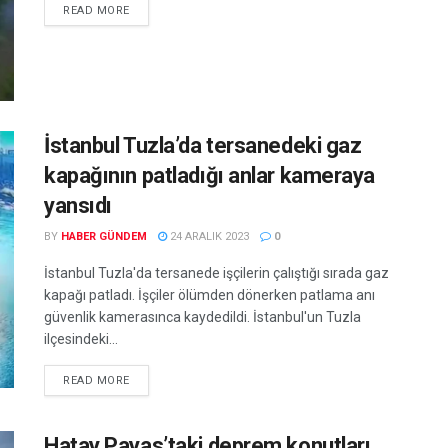
READ MORE
İstanbul Tuzla’da tersanedeki gaz
kapağının patladığı anlar kameraya
yansıdı
BY
HABER GÜNDEM
24 ARALIK 2023
0
İstanbul Tuzla'da tersanede işçilerin çalıştığı sırada gaz
kapağı patladı. İşçiler ölümden dönerken patlama anı
güvenlik kamerasınca kaydedildi. İstanbul'un Tuzla
ilçesindeki...
READ MORE
Hatay Payas’taki deprem konutları