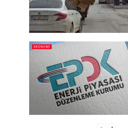
EKONOMI
1
…