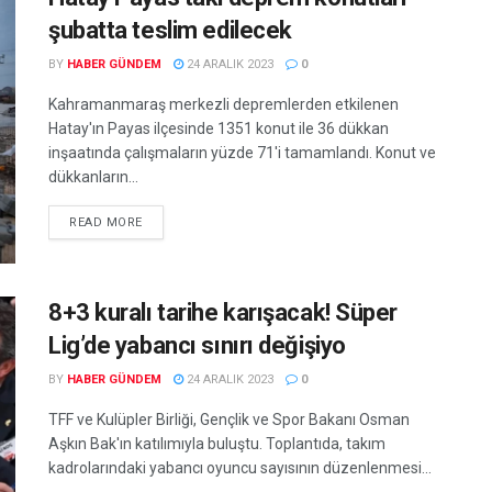
şubatta teslim edilecek
BY
HABER GÜNDEM
24 ARALIK 2023
0
Kahramanmaraş merkezli depremlerden etkilenen
Hatay'ın Payas ilçesinde 1351 konut ile 36 dükkan
inşaatında çalışmaların yüzde 71'i tamamlandı. Konut ve
dükkanların...
READ MORE
8+3 kuralı tarihe karışacak! Süper
Lig’de yabancı sınırı değişiyo
BY
HABER GÜNDEM
24 ARALIK 2023
0
TFF ve Kulüpler Birliği, Gençlik ve Spor Bakanı Osman
Aşkın Bak'ın katılımıyla buluştu. Toplantıda, takım
kadrolarındaki yabancı oyuncu sayısının düzenlenmesi...