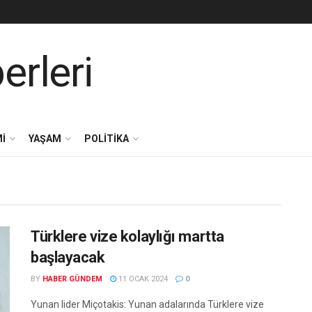
I
YAŞAM
POLITIKA
Türklere vize kolaylığı martta
başlayacak
BY
HABER GÜNDEM
11 OCAK 2024
0
Yunan lider Miçotakis: Yunan adalarında Türklere vize