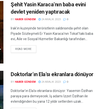
Şehit Yasin Karaca’nın baba evini
devlet yeniden yaptıracak
BY
HABER GÜNDEM
24 ARALIK 2023
0
Irak'ın kuzeyinde teröristlerin saldırısında şehit olan
Piyade Sözleşmeli Er Yasin Karaca'nın Tokat'taki baba
evi, Aile ve Sosyal Hizmetler Bakanlığı tarafından...
READ MORE
Doktorlar’ın Ela’sı ekranlara dönüyor
BY
HABER GÜNDEM
24 ARALIK 2023
0
Doktorlar'ın Ela'sı ekranlara dönüyor: Yasemin Özilhan
paraya para demeyecek..İş adamı İzzet Özilhan ile
evlendiğinden bu yana 12 yıldır setlerden uzak...