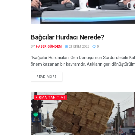
Bağcılar Hurdacı Nerede?
EKONOMI
BY
HABER GÜNDEM
21 EKIM 2023
0
"Bağcılar Hurdacıları: Geri Dönüşümün Sürdürülebilir 
önem kazanan bir kavramdır. Atıkların geri dönüştürülme
READ MORE
FIRMA TANITIMI