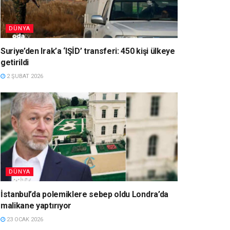
DÜNYA
Suriye’den Irak’a ‘IŞİD’ transferi: 450 kişi ülkeye
getirildi
2 ŞUBAT 2026
DÜNYA
İstanbul’da polemiklere sebep oldu Londra’da
malikane yaptırıyor
23 OCAK 2026