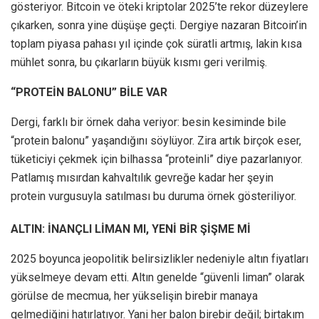
gösteriyor. Bitcoin ve öteki kriptolar 2025’te rekor düzeylere
çıkarken, sonra yine düşüşe geçti. Dergiye nazaran Bitcoin’in
toplam piyasa pahası yıl içinde çok süratli artmış, lakin kısa
mühlet sonra, bu çıkarların büyük kısmı geri verilmiş.
“PROTEİN BALONU” BİLE VAR
Dergi, farklı bir örnek daha veriyor: besin kesiminde bile
“protein balonu” yaşandığını söylüyor. Zira artık birçok eser,
tüketiciyi çekmek için bilhassa “proteinli” diye pazarlanıyor.
Patlamış mısırdan kahvaltılık gevreğe kadar her şeyin
protein vurgusuyla satılması bu duruma örnek gösteriliyor.
ALTIN: İNANÇLI LİMAN MI, YENİ BİR ŞİŞME Mİ
2025 boyunca jeopolitik belirsizlikler nedeniyle altın fiyatları
yükselmeye devam etti. Altın genelde “güvenli liman” olarak
görülse de mecmua, her yükselişin birebir manaya
gelmediğini hatırlatıyor. Yani her balon birebir değil; birtakım