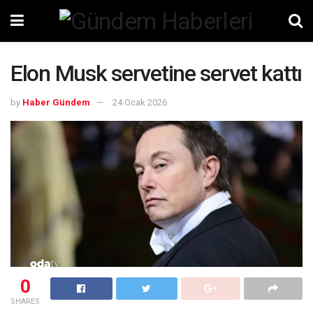
Elon Musk servetine servet kattı
by
Haber Gündem
24 Ocak 2026
0
SHARES