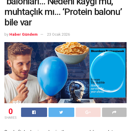
‘balonları… Nedeni kaygı mu,
muhtaçlık mı… ‘Protein balonu’
bile var
by
Haber Gündem
23 Ocak 2026
0
SHARES