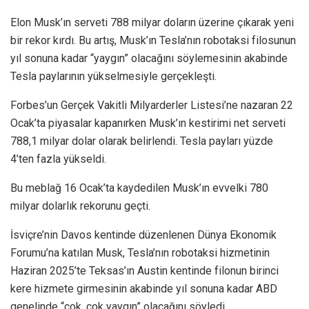
Elon Musk’ın serveti 788 milyar doların üzerine çıkarak yeni
bir rekor kırdı. Bu artış, Musk’ın Tesla’nın robotaksi filosunun
yıl sonuna kadar “yaygın” olacağını söylemesinin akabinde
Tesla paylarının yükselmesiyle gerçekleşti.
Forbes’un Gerçek Vakitli Milyarderler Listesi’ne nazaran 22
Ocak’ta piyasalar kapanırken Musk’ın kestirimi net serveti
788,1 milyar dolar olarak belirlendi. Tesla payları yüzde
4’ten fazla yükseldi.
Bu meblağ 16 Ocak’ta kaydedilen Musk’ın evvelki 780
milyar dolarlık rekorunu geçti.
İsviçre’nin Davos kentinde düzenlenen Dünya Ekonomik
Forumu’na katılan Musk, Tesla’nın robotaksi hizmetinin
Haziran 2025’te Teksas’ın Austin kentinde filonun birinci
kere hizmete girmesinin akabinde yıl sonuna kadar ABD
genelinde “çok, çok yaygın” olacağını söyledi.