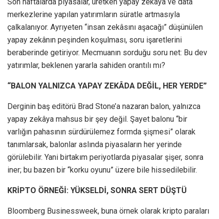
Son haftalarda piyasalar, üretken yapay zekâya ve data
merkezlerine yapılan yatırımların süratle artmasıyla
çalkalanıyor. Ayrıyeten “insan zekâsını aşacağı” düşünülen
yapay zekânın peşinden koşulması, soru işaretlerini
beraberinde getiriyor. Mecmuanın sorduğu soru net: Bu dev
yatırımlar, beklenen yararla sahiden orantılı mı?
“BALON YALNIZCA YAPAY ZEKÂDA DEĞİL, HER YERDE”
Derginin baş editörü Brad Stone’a nazaran balon, yalnızca
yapay zekâya mahsus bir şey değil. Şayet balonu “bir
varlığın pahasının sürdürülemez formda şişmesi” olarak
tanımlarsak, balonlar aslında piyasaların her yerinde
görülebilir. Yani birtakım periyotlarda piyasalar şişer, sonra
iner; bu bazen bir “korku oyunu” üzere bile hissedilebilir.
KRİPTO ÖRNEĞİ: YÜKSELDİ, SONRA SERT DÜŞTÜ
Bloomberg Businessweek, buna örnek olarak kripto paraları