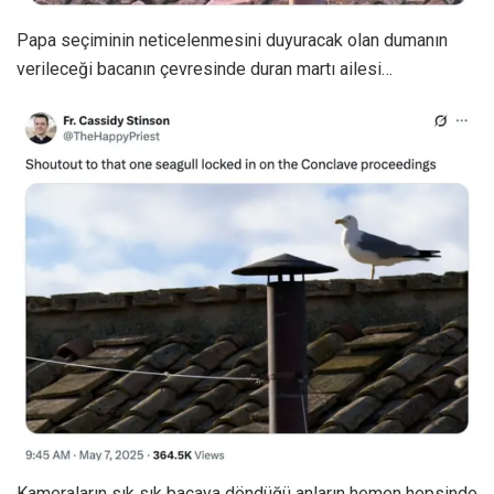
Papa seçiminin neticelenmesini duyuracak olan dumanın
verileceği bacanın çevresinde duran martı ailesi…
Kameraların sık sık bacaya döndüğü anların hemen hepsinde