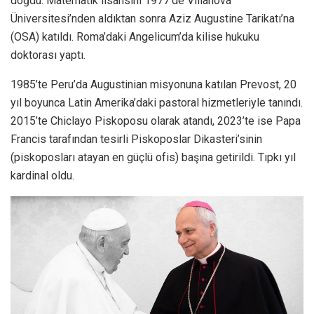
doğdu. Matematik lisansını 1977’de Villanova
Üniversitesi’nden aldıktan sonra Aziz Augustine Tarikatı’na
(OSA) katıldı. Roma’daki Angelicum’da kilise hukuku
doktorası yaptı.
1985’te Peru’da Augustinian misyonuna katılan Prevost, 20
yıl boyunca Latin Amerika’daki pastoral hizmetleriyle tanındı.
2015’te Chiclayo Piskoposu olarak atandı, 2023’te ise Papa
Francis tarafından tesirli Piskoposlar Dikasteri’sinin
(piskoposları atayan en güçlü ofis) başına getirildi. Tıpkı yıl
kardinal oldu.