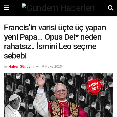
Francis’in varisi üçte üç yapan
yeni Papa… Opus Dei* neden
rahatsız.. İsmini Leo seçme
sebebi
by
Haber Gündem
9 Mayıs 2025