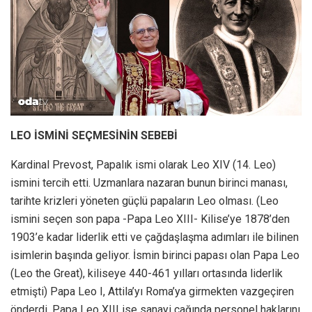
LEO İSMİNİ SEÇMESİNİN SEBEBİ
Kardinal Prevost, Papalık ismi olarak Leo XIV (14. Leo)
ismini tercih etti. Uzmanlara nazaran bunun birinci manası,
tarihte krizleri yöneten güçlü papaların Leo olması. (Leo
ismini seçen son papa -Papa Leo XIII- Kilise’ye 1878’den
1903’e kadar liderlik etti ve çağdaşlaşma adımları ile bilinen
isimlerin başında geliyor. İsmin birinci papası olan Papa Leo
(Leo the Great), kiliseye 440-461 yılları ortasında liderlik
etmişti) Papa Leo I, Attila’yı Roma’ya girmekten vazgeçiren
önderdi. Papa Leo XIII ise sanayi çağında personel haklarını