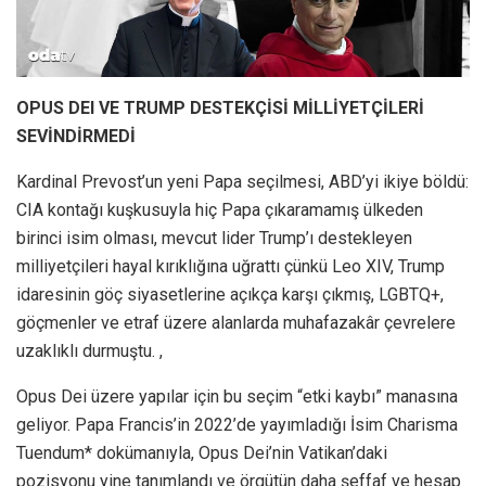
OPUS DEI VE TRUMP DESTEKÇİSİ MİLLİYETÇİLERİ
SEVİNDİRMEDİ
Kardinal Prevost’un yeni Papa seçilmesi, ABD’yi ikiye böldü:
CIA kontağı kuşkusuyla hiç Papa çıkaramamış ülkeden
birinci isim olması, mevcut lider Trump’ı destekleyen
milliyetçileri hayal kırıklığına uğrattı çünkü Leo XIV, Trump
idaresinin göç siyasetlerine açıkça karşı çıkmış, LGBTQ+,
göçmenler ve etraf üzere alanlarda muhafazakâr çevrelere
uzaklıklı durmuştu. ,
Opus Dei üzere yapılar için bu seçim “etki kaybı” manasına
geliyor. Papa Francis’in 2022’de yayımladığı İsim Charisma
Tuendum* dokümanıyla, Opus Dei’nin Vatikan’daki
pozisyonu yine tanımlandı ve örgütün daha şeffaf ve hesap