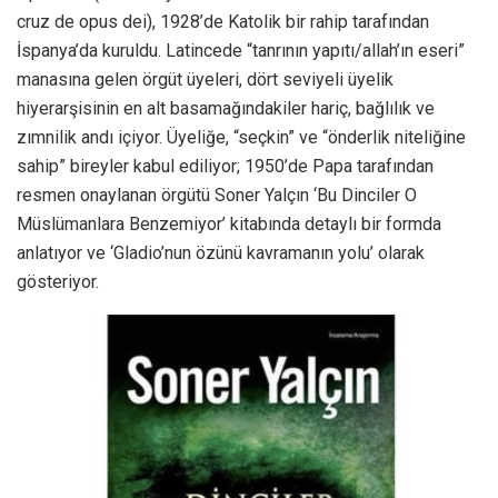
cruz de opus dei), 1928’de Katolik bir rahip tarafından
İspanya’da kuruldu. Latincede “tanrının yapıtı/allah’ın eseri”
manasına gelen örgüt üyeleri, dört seviyeli üyelik
hiyerarşisinin en alt basamağındakiler hariç, bağlılık ve
zımnilik andı içiyor. Üyeliğe, “seçkin” ve “önderlik niteliğine
sahip” bireyler kabul ediliyor; 1950’de Papa tarafından
resmen onaylanan örgütü Soner Yalçın ‘Bu Dinciler O
Müslümanlara Benzemiyor’ kitabında detaylı bir formda
anlatıyor ve ‘Gladio’nun özünü kavramanın yolu’ olarak
gösteriyor.