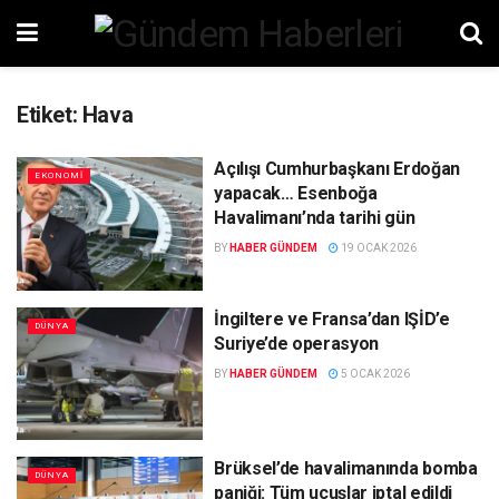
Etiket:
Hava
Açılışı Cumhurbaşkanı Erdoğan
EKONOMI
yapacak… Esenboğa
Havalimanı’nda tarihi gün
BY
HABER GÜNDEM
19 OCAK 2026
İngiltere ve Fransa’dan IŞİD’e
DÜNYA
Suriye’de operasyon
BY
HABER GÜNDEM
5 OCAK 2026
Brüksel’de havalimanında bomba
DÜNYA
paniği: Tüm uçuşlar iptal edildi