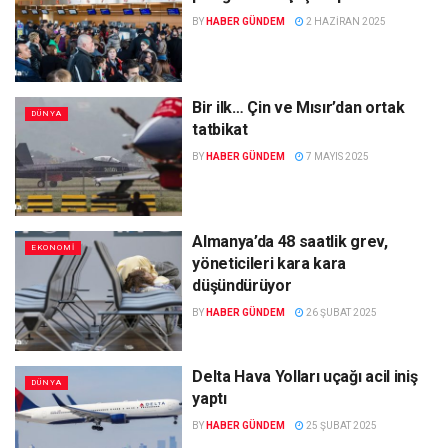
BY
HABER GÜNDEM
2 HAZIRAN 2025
Bir ilk… Çin ve Mısır’dan ortak
DÜNYA
tatbikat
BY
HABER GÜNDEM
7 MAYIS 2025
Almanya’da 48 saatlik grev,
EKONOMI
yöneticileri kara kara
düşündürüyor
BY
HABER GÜNDEM
26 ŞUBAT 2025
Delta Hava Yolları uçağı acil iniş
DÜNYA
yaptı
BY
HABER GÜNDEM
25 ŞUBAT 2025