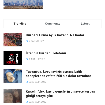
Trending
Comments
Latest
Hurdacı Firma Aylık Kazancı Ne Kadar
7 KASIM 2022
İstanbul Hurdacı Telefonu
1 ARALIK 2022
Tayvan’da, koronavirüs aşısına bağlı
sebeplerden vefata 200 bin dolar tazminat
22 ARALIK 2022
Kırşehir’deki kayıp gençlerin cinayete kurban
gittiği ortaya çıktı
22 ARALIK 2022