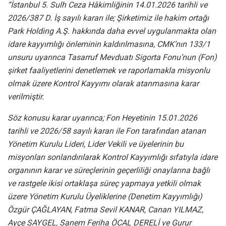
“İstanbul 5. Sulh Ceza Hâkimliğinin 14.01.2026 tarihli ve
2026/387 D. İş sayılı kararı ile; Şirketimiz ile hakim ortağı
Park Holding A.Ş. hakkında daha evvel uygulanmakta olan
idare kayyımlığı önleminin kaldırılmasına, CMK’nın 133/1
unsuru uyarınca Tasarruf Mevduatı Sigorta Fonu’nun (Fon)
şirket faaliyetlerini denetlemek ve raporlamakla misyonlu
olmak üzere Kontrol Kayyımı olarak atanmasına karar
verilmiştir.
Söz konusu karar uyarınca; Fon Heyetinin 15.01.2026
tarihli ve 2026/58 sayılı kararı ile Fon tarafından atanan
Yönetim Kurulu Lideri, Lider Vekili ve üyelerinin bu
misyonları sonlandırılarak Kontrol Kayyımlığı sıfatıyla idare
organının karar ve süreçlerinin geçerliliği onaylarına bağlı
ve rastgele ikisi ortaklaşa süreç yapmaya yetkili olmak
üzere Yönetim Kurulu Üyeliklerine (Denetim Kayyımlığı)
Özgür ÇAĞLAYAN, Fatma Sevil KANAR, Canan YILMAZ,
Ayçe SAYGEL, Sanem Feriha ÖCAL DERELİ ve Gurur