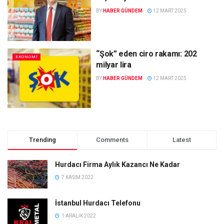
BY
HABER GÜNDEM
12 MART 2025
“Şok” eden ciro rakamı: 202
EKONOMI
milyar lira
BY
HABER GÜNDEM
12 MART 2025
Trending
Comments
Latest
Hurdacı Firma Aylık Kazancı Ne Kadar
7 KASIM 2022
İstanbul Hurdacı Telefonu
1 ARALIK 2022