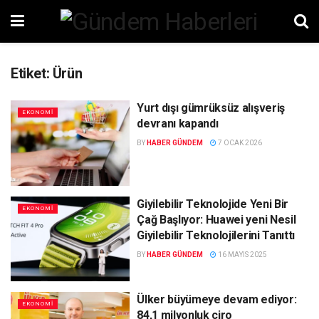
Etiket:
Ürün
Yurt dışı gümrüksüz alışveriş
EKONOMI
devranı kapandı
BY
HABER GÜNDEM
7 OCAK 2026
Giyilebilir Teknolojide Yeni Bir
EKONOMI
Çağ Başlıyor: Huawei yeni Nesil
Giyilebilir Teknolojilerini Tanıttı
BY
HABER GÜNDEM
16 MAYIS 2025
Ülker büyümeye devam ediyor:
EKONOMI
84,1 milyonluk ciro