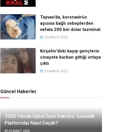
Tayvan’da, koronavirüs
aşısına bağlı sebeplerden
vefata 200 bin dolar tazminat
22 ARALIK 2022
Kırşehir’deki kayıp gençlerin
cinayete kurban gittiği ortaya
çıktı
22 ARALIK 2022
Güncel Haberler
2026 Yılında Dijital Oyun Sektörü: Güvenilir
Platformlar Nasıl Seçilir?
29 MART 2026