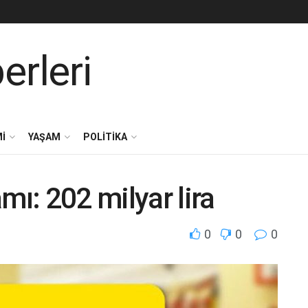
I
YAŞAM
POLITIKA
mı: 202 milyar lira
0
0
0