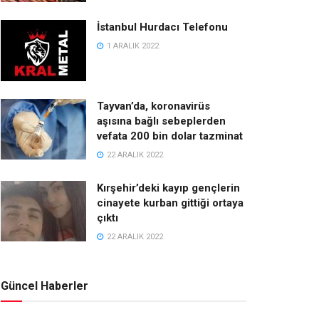
İstanbul Hurdacı Telefonu
1 ARALIK 2022
Tayvan’da, koronavirüs
aşısına bağlı sebeplerden
vefata 200 bin dolar tazminat
22 ARALIK 2022
Kırşehir’deki kayıp gençlerin
cinayete kurban gittiği ortaya
çıktı
22 ARALIK 2022
Güncel Haberler