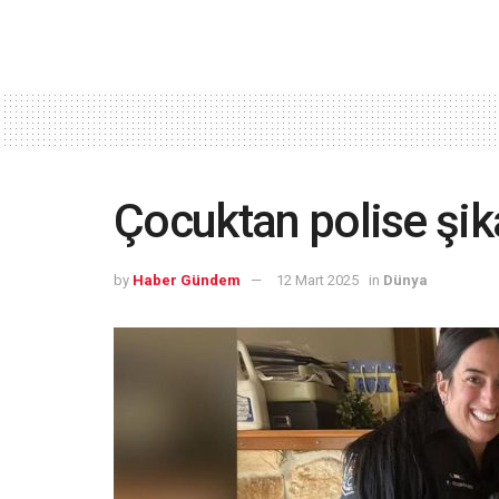
Çocuktan polise şik
by
Haber Gündem
12 Mart 2025
in
Dünya