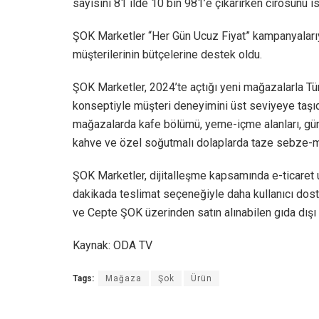
sayısını 81 ilde 10 bin 981’e çıkarırken cirosunu is
ŞOK Marketler “Her Gün Ucuz Fiyat” kampanyalarıyl
müşterilerinin bütçelerine destek oldu.
ŞOK Marketler, 2024’te açtığı yeni mağazalarla Tür
konseptiyle müşteri deneyimini üst seviyeye taşıdı
mağazalarda kafe bölümü, yeme-içme alanları, günl
kahve ve özel soğutmalı dolaplarda taze sebze-m
ŞOK Marketler, dijitalleşme kapsamında e-ticare
dakikada teslimat seçeneğiyle daha kullanıcı dost
ve Cepte ŞOK üzerinden satın alınabilen gıda dışı 
Kaynak: ODA TV
Tags:
Mağaza
Şok
Ürün