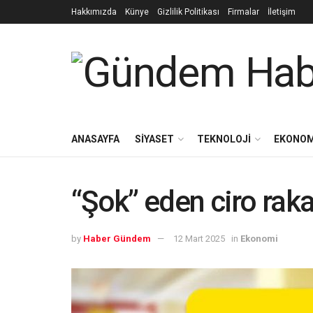
Hakkımızda
Künye
Gizlilik Politikası
Firmalar
İletişim
ANASAYFA
SIYASET
TEKNOLOJI
EKONOM
“Şok” eden ciro raka
by
Haber Gündem
12 Mart 2025
in
Ekonomi