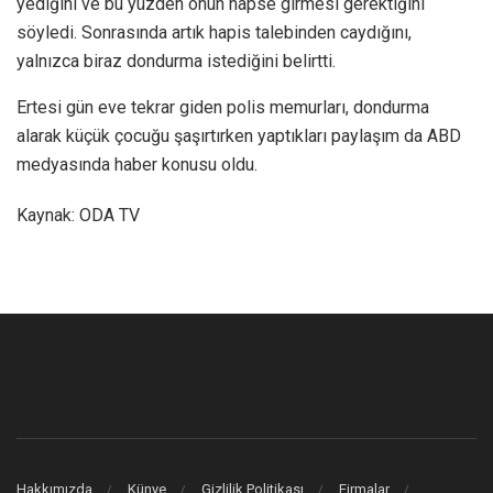
yediğini ve bu yüzden onun hapse girmesi gerektiğini
söyledi. Sonrasında artık hapis talebinden caydığını,
yalnızca biraz dondurma istediğini belirtti.
Ertesi gün eve tekrar giden polis memurları, dondurma
alarak küçük çocuğu şaşırtırken yaptıkları paylaşım da ABD
medyasında haber konusu oldu.
Kaynak: ODA TV
Hakkımızda
Künye
Gizlilik Politikası
Firmalar