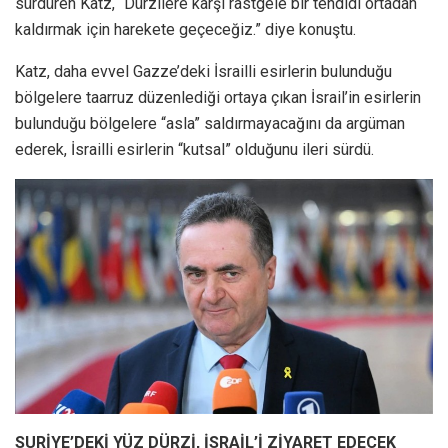
sürdüren Katz, “Dürzilere karşı rastgele bir tehdidi ortadan
kaldırmak için harekete geçeceğiz.” diye konuştu.
Katz, daha evvel Gazze’deki İsrailli esirlerin bulunduğu
bölgelere taarruz düzenlediği ortaya çıkan İsrail’in esirlerin
bulunduğu bölgelere “asla” saldırmayacağını da argüman
ederek, İsrailli esirlerin “kutsal” olduğunu ileri sürdü.
SURİYE’DEKİ YÜZ DÜRZİ, İSRAİL’İ ZİYARET EDECEK