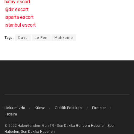
hatay escort
ığdır escort
ısparta escort
istanbul escort
Tags:
Dava
Le Pen
Mahkeme
Hakkımızda
Künye
Gizlilik Politikası
Firmalar
İletişim
© 2022 HaberGundem.Gen.TR - Son Dakika
Gündem Haberleri
,
Spor
Haberleri
,
Son Dakika Haberleri