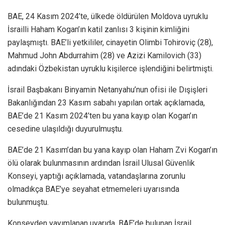
BAE, 24 Kasım 2024’te, ülkede öldürülen Moldova uyruklu
İsrailli Haham Kogan’ın katil zanlısı 3 kişinin kimliğini
paylaşmıştı. BAE’li yetkililer, cinayetin Olimbi Tohiroviç (28),
Mahmud John Abdurrahim (28) ve Azizi Kamilovich (33)
adındaki Özbekistan uyruklu kişilerce işlendiğini belirtmişti.
İsrail Başbakanı Binyamin Netanyahu’nun ofisi ile Dışişleri
Bakanlığından 23 Kasım sabahı yapılan ortak açıklamada,
BAE’de 21 Kasım 2024’ten bu yana kayıp olan Kogan’ın
cesedine ulaşıldığı duyurulmuştu.
BAE’de 21 Kasım’dan bu yana kayıp olan Haham Zvi Kogan’ın
ölü olarak bulunmasının ardından İsrail Ulusal Güvenlik
Konseyi, yaptığı açıklamada, vatandaşlarına zorunlu
olmadıkça BAE’ye seyahat etmemeleri uyarısında
bulunmuştu.
Konseyden yayımlanan uyarıda, BAE’de bulunan İsrail