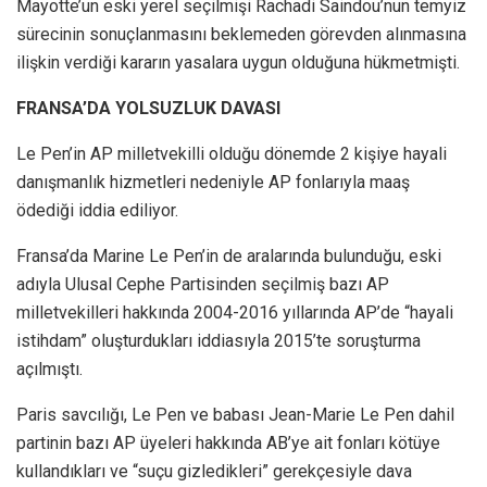
Mayotte’un eski yerel seçilmişi Rachadi Saindou’nun temyiz
sürecinin sonuçlanmasını beklemeden görevden alınmasına
ilişkin verdiği kararın yasalara uygun olduğuna hükmetmişti.
FRANSA’DA YOLSUZLUK DAVASI
Le Pen’in AP milletvekilli olduğu dönemde 2 kişiye hayali
danışmanlık hizmetleri nedeniyle AP fonlarıyla maaş
ödediği iddia ediliyor.
Fransa’da Marine Le Pen’in de aralarında bulunduğu, eski
adıyla Ulusal Cephe Partisinden seçilmiş bazı AP
milletvekilleri hakkında 2004-2016 yıllarında AP’de “hayali
istihdam” oluşturdukları iddiasıyla 2015’te soruşturma
açılmıştı.
Paris savcılığı, Le Pen ve babası Jean-Marie Le Pen dahil
partinin bazı AP üyeleri hakkında AB’ye ait fonları kötüye
kullandıkları ve “suçu gizledikleri” gerekçesiyle dava