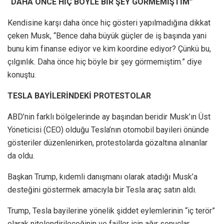
“DAHA ÖNCE HİÇ BÖYLE BİR ŞEY GÖRMEMİŞTİM”
Kendisine karşı daha önce hiç gösteri yapılmadığına dikkat
çeken Musk, “Bence daha büyük güçler de iş başında yani
bunu kim finanse ediyor ve kim koordine ediyor? Çünkü bu,
çılgınlık. Daha önce hiç böyle bir şey görmemiştim.” diye
konuştu.
TESLA BAYİLERİNDEKİ PROTESTOLAR
ABD’nin farklı bölgelerinde ay başından beridir Musk’ın Üst
Yöneticisi (CEO) olduğu Tesla’nın otomobil bayileri önünde
gösteriler düzenlenirken, protestolarda gözaltına alınanlar
da oldu.
Başkan Trump, kıdemli danışmanı olarak atadığı Musk’a
desteğini göstermek amacıyla bir Tesla araç satın aldı.
Trump, Tesla bayilerine yönelik şiddet eylemlerinin “iç terör”
olarak nitelendirileceğinin ve failler için ağır sonuçlar