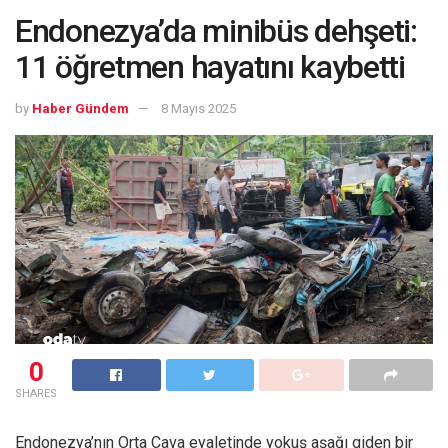
Endonezya’da minibüs dehşeti:
11 öğretmen hayatını kaybetti
by
Haber Gündem
8 Mayıs 2025
0
SHARES
Endonezya’nın Orta Cava eyaletinde yokuş aşağı giden bir