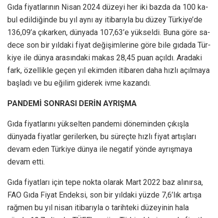
Gıda fiyatlarının Nisan 2024 düzeyi her iki bazda da 100 ka­
bul edildiğinde bu yıl aynı ay itibarıyla bu düzey Türkiye’de
136,09’a çıkarken, dünyada 107,63’e yükseldi. Buna göre sa­
dece son bir yıldaki fiyat deği­şimlerine göre bile gıdada Tür­
kiye ile dünya arasındaki makas 28,45 puan açıldı. Aradaki
fark, özellikle geçen yıl ekimden iti­baren daha hızlı açılmaya
başladı ve bu eğilim giderek ivme kazandı.
PANDEMİ SONRASI DERİN AYRIŞMA
Gıda fiyatlarını yüksel­ten pandemi döneminden çıkışla
dünyada fiyatlar geri­lerken, bu süreçte hızlı fiyat ar­tışları
devam eden Türkiye dün­ya ile negatif yönde ayrışmaya
devam etti.
Gıda fiyatları için tepe nok­ta olarak Mart 2022 baz alınır­sa,
FAO Gıda Fiyat Endeksi, son bir yıldaki yüzde 7,6’lık artışa
rağmen bu yıl nisan itibarıyla o tarihteki düzeyinin hala