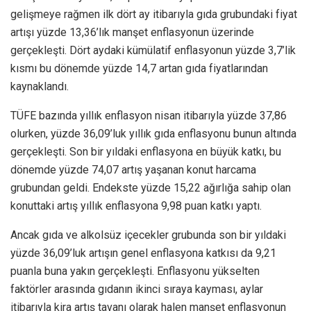
gelişmeye rağmen ilk dört ay itibarıyla gıda grubundaki fiyat
artışı yüzde 13,36’lık manşet enflasyonun üzerinde
gerçekleşti. Dört aydaki kümülatif enflasyonun yüzde 3,7’lik
kısmı bu dönemde yüzde 14,7 artan gıda fiyatlarından
kaynaklandı.
TÜFE bazında yıllık enflasyon nisan itibarıyla yüzde 37,86
olurken, yüzde 36,09’luk yıllık gıda enflasyonu bunun altında
gerçekleşti. Son bir yıldaki enflasyona en büyük katkı, bu
dönemde yüzde 74,07 artış yaşanan konut harcama
grubundan geldi. Endekste yüzde 15,22 ağırlığa sahip olan
konuttaki artış yıllık enflasyona 9,98 puan katkı yaptı.
Ancak gıda ve alkolsüz içecekler grubunda son bir yıldaki
yüzde 36,09’luk artışın genel enflasyona katkısı da 9,21
puanla buna yakın gerçekleşti. Enflasyonu yükselten
faktörler arasında gıdanın ikinci sıraya kayması, aylar
itibarıyla kira artış tavanı olarak halen manşet enflasyonun