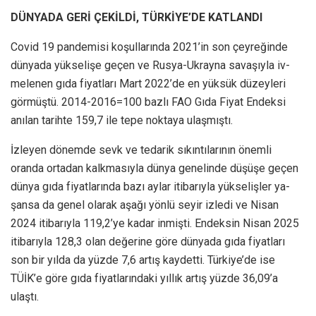
DÜNYADA GERİ ÇEKİLDİ, TÜRKİYE’DE KATLANDI
Covid 19 pandemisi koşul­larında 2021’in son çeyreğin­de
dünyada yükselişe geçen ve Rusya-Ukrayna savaşıyla iv­
melenen gıda fiyatları Mart 2022’de en yüksük düzeyleri
görmüştü. 2014-2016=100 baz­lı FAO Gıda Fiyat Endeksi
anı­lan tarihte 159,7 ile tepe noktaya ulaşmıştı.
İzleyen dönemde sevk ve te­darik sıkıntılarının önem­li
oranda ortadan kalkmasıy­la dünya genelinde düşüşe ge­çen
dünya gıda fiyatlarında bazı aylar itibarıyla yükselişler ya­
şansa da genel olarak aşağı yön­lü seyir izledi ve Nisan
2024 iti­barıyla 119,2’ye kadar inmişti. Endeksin Nisan 2025
itibarıy­la 128,3 olan değerine göre dün­yada gıda fiyatları
son bir yılda da yüzde 7,6 artış kaydetti. Tür­kiye’de ise
TÜİK’e göre gıda fi­yatlarındaki yıllık artış yüzde 36,09’a
ulaştı.