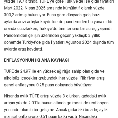
yüzde 19,7 altında. TÜFE’ye göre Tür­kiye’de ise gıda fiyatları
Mart 2022-Nisan 2025 arasında kü­mülatif olarak yüzde
300,2 art­mış bulunuyor. Buna göre dün­yada gıda, bazı
aylarda arızi artışlar kaydetse de pan­demiden bu yana cid­di
oranda ucuzlarken, Türkiye’de tam ter­sine bir süreç yaşan­dı.
Pandemiden çıkı­şın üzerinden geçen yaklaşık 3 yıl­lık
dönemde Türkiye’de gıda fiyatla­rı Ağustos 2024 dışın­da tüm
ay­larda artış kaydetti.
ENFLASYONUN İKİ ANA KAYNAĞI
TÜFE’de 24,97 ile en yüksek ağırlığa sahip olan gıda ve
alkolsüz içecekler grubundaki her yüzde 1’lik fiyat artışı
genel enflasyonu 0,25 puan dolayında büyütüyor.
Nisanda aylık TÜFE artışı yüzde 3 olurken, gıdadaki aylık
artışın yüzde 2,01’le bunun altında gelmesi, dezenflasyon
yönünde olumlu bir gelişme. Ancak gıdadaki bu artış aylık
manşet enflasyona 0,51 puan katkı yaptı. Nisandaki