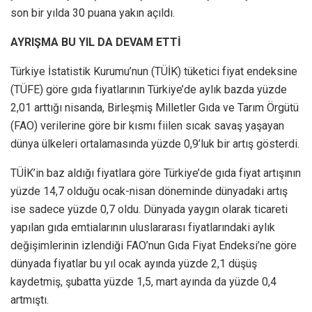
son bir yılda 30 puana yakın açıldı.
AYRIŞMA BU YIL DA DEVAM ETTİ
Türkiye İstatistik Kuru­mu’nun (TÜİK) tüketici fi­yat endeksine
(TÜFE) göre gı­da fiyatlarının Türkiye’de aylık bazda yüzde
2,01 arttığı nisan­da, Birleşmiş Milletler Gıda ve Tarım Örgütü
(FAO) verilerine göre bir kısmı fiilen sıcak savaş yaşayan
dünya ülkeleri ortala­masında yüzde 0,9’luk bir artış gösterdi.
TÜİK’in baz aldığı fiyatlara göre Türkiye’de gıda fiyat artı­şının
yüzde 14,7 olduğu ocak-ni­san döneminde dünyadaki artış
ise sadece yüzde 0,7 oldu. Dün­yada yaygın olarak ticareti
ya­pılan gıda emtialarının ulusla­rarası fiyatlarındaki aylık
deği­şimlerinin izlendiği FAO’nun Gıda Fiyat Endeksi’ne göre
dün­yada fiyatlar bu yıl ocak ayında yüzde 2,1 düşüş
kaydetmiş, şu­batta yüzde 1,5, mart ayında da yüzde 0,4
artmıştı.