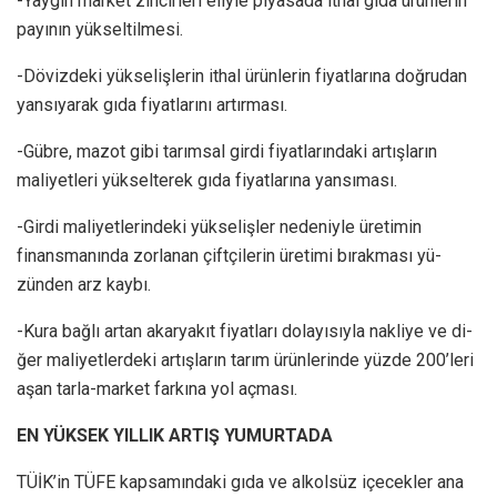
-Yaygın market zincirleri eliy­le piyasada ithal gıda ürünlerin
payının yükseltilmesi.
-Dövizdeki yükselişlerin ithal ürünlerin fiyatlarına doğrudan
yansıyarak gıda fiyatlarını artırması.
-Gübre, mazot gibi ta­rımsal girdi fiyatlarındaki artışların
maliyetleri yük­selterek gıda fiyatlarına yansıması.
-Girdi maliyetlerinde­ki yükselişler nedeniyle üretimin
finansmanın­da zorlanan çiftçilerin üretimi bırakması yü­
zünden arz kaybı.
-Kura bağlı artan akaryakıt fiyat­ları dolayısıyla nakliye ve di­
ğer maliyet­lerdeki artışla­rın tarım ürünle­rinde yüz­de 200’le­ri
aşan tarla-mar­ket farkı­na yol aç­ması.
EN YÜKSEK YILLIK ARTIŞ YUMURTADA
TÜİK’in TÜFE kapsamındaki gıda ve alkolsüz içecekler ana