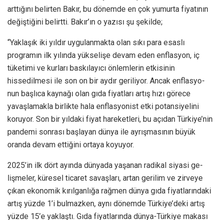
arttığını belirten Bakır, bu dönemde en çok yumurta fiyatının
değiştiğini belirtti. Bakır’ın o yazısı şu şekilde;
“Yaklaşık iki yıldır uygu­lanmakta olan sıkı pa­ra esaslı
programın ilk yılında yükselişe devam eden enflasyon, iç
tüketimi ve kurla­rı baskılayıcı önlemlerin etkisi­nin
hissedilmesi ile son on bir aydır geriliyor. Ancak enflasyo­
nun başlıca kaynağı olan gıda fi­yatları artış hızı görece
yavaş­lamakla birlikte hala enflasyo­nist etki potansiyelini
koruyor. Son bir yıldaki fiyat hareketle­ri, bu açıdan Türkiye’nin
pan­demi sonrası başlayan dünya ile ayrışmasının büyük
oranda de­vam ettiğini ortaya koyuyor.
2025’in ilk dört ayında dün­yada yaşanan radikal siyasi ge­
lişmeler, küresel ticaret savaşla­rı, artan gerilim ve zirveye
çıkan ekonomik kırılganlığa rağmen dünya gıda fiyatlarındaki
artış yüzde 1’i bulmazken, aynı dö­nemde Türkiye’deki artış
yüzde 15’e yaklaştı. Gıda fiyatlarında dünya-Türkiye makası