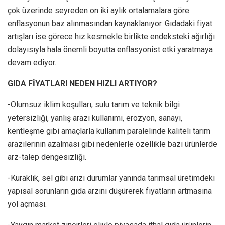
çok üzerinde seyreden on iki aylık ortalamalara göre
enflasyonun baz alınmasından kaynaklanıyor. Gıdadaki fiyat
artışları ise görece hız kesmekle birlikte endeksteki ağırlığı
dolayısıyla hala önemli boyutta enflasyonist etki yaratmaya
devam ediyor.
GIDA FİYATLARI NEDEN HIZLI ARTIYOR?
-Olumsuz iklim koşulları, sulu tarım ve teknik bilgi
yetersizli­ği, yanlış arazi kullanımı, eroz­yon, sanayi,
kentleşme gibi amaçlarla kullanım paralelin­de kaliteli tarım
arazilerinin azalması gibi nedenlerle özel­likle bazı ürünlerde
arz-talep dengesizliği.
-Kuraklık, sel gibi arızi du­rumlar yanında tarımsal üre­timdeki
yapısal sorunların gıda arzını düşürerek fiyatların art­masına
yol açması.