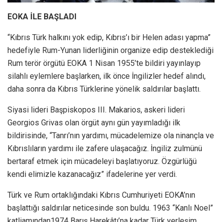
EOKA İLE BAŞLADI
“Kıbrıs Türk halkını yok edip, Kıbrıs’ı bir Helen adası yapma”
hedefiyle Rum-Yunan liderliğinin organize edip desteklediği
Rum terör örgütü EOKA 1 Nisan 1955’te bildiri yayınlayıp
silahlı eylemlere başlarken, ilk önce İngilizler hedef alındı,
daha sonra da Kıbrıs Türklerine yönelik saldırılar başlattı.
Siyasi lideri Başpiskopos III. Makarios, askeri lideri
Georgios Grivas olan örgüt aynı gün yayımladığı ilk
bildirisinde, “Tanrı’nın yardımı, mücadelemize ola ninançla ve
Kıbrıslıların yardımı ile zafere ulaşacağız. İngiliz zulmünü
bertaraf etmek için mücadeleyi başlatıyoruz. Özgürlüğü
kendi elimizle kazanacağız” ifadelerine yer verdi.
Türk ve Rum ortaklığındaki Kıbrıs Cumhuriyeti EOKA’nın
başlattığı saldırılar neticesinde son buldu. 1963 “Kanlı Noel”
katliamından1974 Barış Harekâtı’na kadar Türk yerleşim