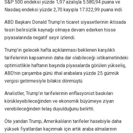
S&P 500 endeksi yüzde 1,97 azalışla 5.580,94 puana ve
Nasdaq endeksi yüzde 2,70 kayıpla 17.322,99 puana indi.
ABD Başkanı Donald Trump’ın ticaret siyasetlerinin iktisada
tesiri belirsizlik kaynağı olmaya devam ederken hisse
piyasalarında negatif seyir izlendi.
Trump’ın gelecek hafta açıklanması beklenen karşılıklı
tarifelerinin kapsamının daha dar olabileceği istikametindeki
optimistlikle haftanın başında piyasalarda görülen yükseliş,
ABD’nin çarşamba günü ithal arabalara yüzde 25 gümrük
vergisi getirmesiyle bilakis dönmüştü.
Analistler, Trump’ın tarifelerinin enflasyonist baskıları
körükleyebileceğinden ve ekonomik büyümeye ziyan
verebileceğinden telaş duyulduğunu belirtti.
Öte yandan Trump, Amerikalıların tarifeler hasebiyle daha
yüksek fiyatlardan kaçınmak için artık araba almalarının