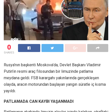
0
SHARES
Rusya’nın başkenti Moskova’da, Devlet Başkanı Vladimir
Putin’in resmi araç filosundan bir limuzinde patlama
meydana geldi. FSB karargahı yakınlarında gerçekleşen
olayda, aracın motorundan başlayan yangın süratle iç kısma
yayıldı.
PATLAMADA CAN KAYBI YAŞANMADI
Patlamanın akabinde limuzin alevler içinde kalırken, etraftaki