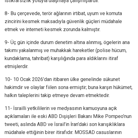
istikrarsızlık yoluyla ulaşmaya çalışmışlardır.
8- Bu çerçevede, terör ağlarının irtibat, uyum ve komuta
zincirini kesmek maksadıyla güvenlik güçleri müdahale
etmek ve interneti kesmek zorunda kalmıştır.
9- Üç gün içinde durum denetim altına alınmış, ögelerin ana
takımı yakalanmış ve muhakkak hareketler (polise hücum,
kundaklama, tahribat) karşılığında para aldıklarını itiraf
etmişlerdir.
10- 10 Ocak 2026’dan itibaren ülke genelinde sükunet
hakimdir ve olaylar fiilen sona ermiştir; buna karşın hükümet,
halkın taleplerini takip etmeye devam etmektedir.
11- İsrailli yetkililerin ve medyasının kamuoyuna açık
açıklamaları ile eski ABD Dışişleri Bakanı Mike Pompeo’nun
tweeti, aslında ABD ve İsrail’in İran’daki son karışıklıklara
müdahale ettiğinin birer itirafıdır. MOSSAD casuslarının