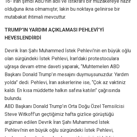
16- İran şimdi ABD’nin adil ve istikrarlı bir müzakereye hazır
olduğuna ikna olmamıştır; lakin bu noktaya gelinirse bir
mutabakat ihtimali mevcuttur.
TRUMP’IN YARDIM AÇIKLAMASI PEHLEVİ’Yİ
HEVESLENDİRDİ
Devrik İran Şahı Muhammed İstek Pehlevi’nin en büyük oğlu
olan sürgündeki İstek Pehlevi, İran’daki protestoculara
uğraşa devam etme daveti yaparak, “Muhtemelen ABD
Başkanı Donald Trump’ın mesajını duymuşsunuzdur. Yardım
yolda” dedi. Pehlevi, İran askerlerine ise, “Çok az vaktiniz
kaldı. En kısa müddette halkın safına katılın” çağrısında
bulundu.
ABD Başkanı Donald Trump’ın Orta Doğu Özel Temsilcisi
Steve Witkoff’un geçtiğimiz hafta gizlice görüştüğü
argüman edilen Devrik İran Şahı Muhammed İstek
Pehlevi’nin en büyük oğlu sürgündeki İstek Pehlevi,