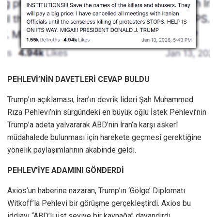
PEHLEVİ’NİN DAVETLERİ CEVAP BULDU
Trump’ın açıklaması, İran’ın devrik lideri Şah Muhammed
Rıza Pehlevi’nin sürgündeki en büyük oğlu İstek Pehlevi’nin
Trump’a adeta yalvararak ABD’nin İran’a karşı askerî
müdahalede bulunması için harekete geçmesi gerektiğine
yönelik paylaşımlarının akabinde geldi.
PEHLEV’İYE ADAMINI GÖNDERDİ
Axios’un haberine nazaran, Trump’ın ‘Gölge’ Diplomatı
Witkoff’la Pehlevi bir görüşme gerçekleştirdi. Axios bu
iddiayı “ABD’li üst seviye bir kaynağa” dayandırdı.