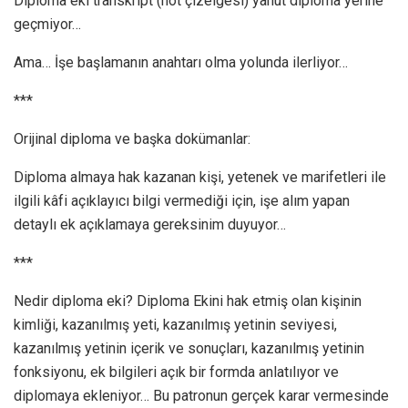
Diploma eki transkript (not çizelgesi) yahut diploma yerine
geçmiyor…
Ama… İşe başlamanın anahtarı olma yolunda ilerliyor…
***
Orijinal diploma ve başka dokümanlar:
Diploma almaya hak kazanan kişi, yetenek ve marifetleri ile
ilgili kâfi açıklayıcı bilgi vermediği için, işe alım yapan
detaylı ek açık­lamaya gereksinim duyuyor…
***
Nedir diploma eki? Diploma Ekini hak etmiş olan kişinin
kimliği, kazanılmış yeti, kazanılmış yetinin seviyesi,
kazanılmış yetinin içerik ve so­nuçları, kazanılmış yetinin
fonksiyonu, ek bilgileri açık bir formda anlatılıyor ve
diplomaya ekleni­yor… Bu patronun gerçek karar vermesinde