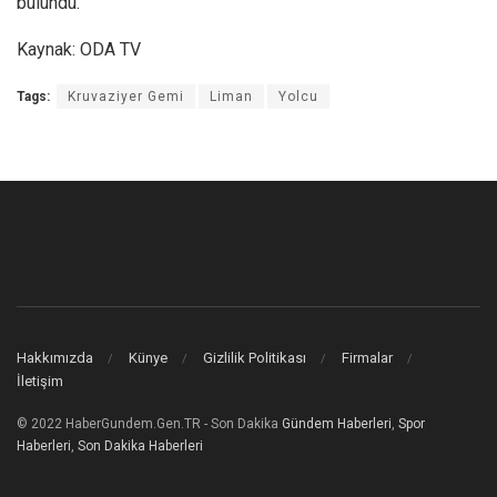
bulundu.”
Kaynak: ODA TV
Tags:
Kruvaziyer Gemi
Liman
Yolcu
Hakkımızda
Künye
Gizlilik Politikası
Firmalar
İletişim
© 2022 HaberGundem.Gen.TR - Son Dakika
Gündem Haberleri
,
Spor
Haberleri
,
Son Dakika Haberleri