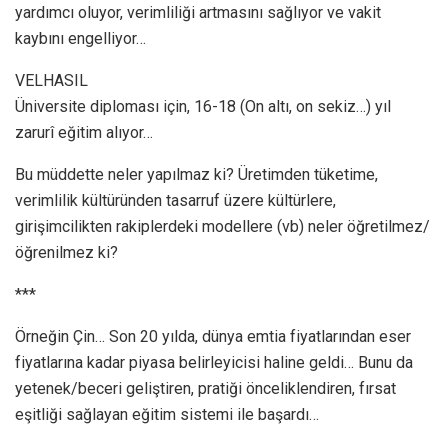
yar­dımcı oluyor, verimliliği artmasını sağlıyor ve vakit
kaybını engelliyor…
VELHASIL
Üniversite diploması için, 16-18 (On altı, on sekiz…) yıl
zarurî eğitim alıyor…
Bu müddette neler yapılmaz ki? Üretimden tü­ketime,
verimlilik kültüründen tasarruf üzere kültürlere,
girişimcilikten rakiplerdeki model­lere (vb) neler öğretilmez/
öğrenilmez ki?
***
Örneğin Çin… Son 20 yılda, dünya emtia fi­yatlarından eser
fiyatlarına kadar piyasa be­lirleyicisi haline geldi… Bunu da
yetenek/be­ceri geliştiren, pratiği önceliklendiren, fırsat
eşitliği sağlayan eğitim sistemi ile başardı…