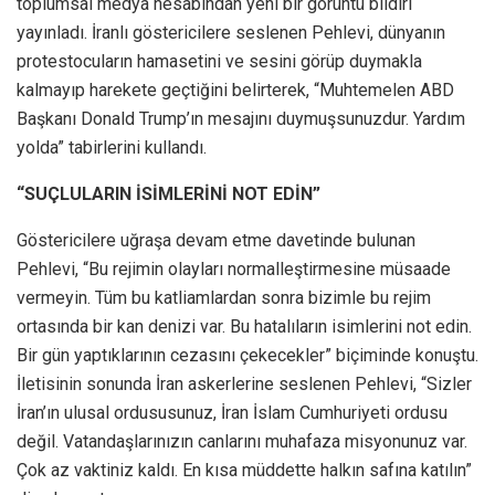
toplumsal medya hesabından yeni bir görüntü bildiri
yayınladı. İranlı göstericilere seslenen Pehlevi, dünyanın
protestocuların hamasetini ve sesini görüp duymakla
kalmayıp harekete geçtiğini belirterek, “Muhtemelen ABD
Başkanı Donald Trump’ın mesajını duymuşsunuzdur. Yardım
yolda” tabirlerini kullandı.
“SUÇLULARIN İSİMLERİNİ NOT EDİN”
Göstericilere uğraşa devam etme davetinde bulunan
Pehlevi, “Bu rejimin olayları normalleştirmesine müsaade
vermeyin. Tüm bu katliamlardan sonra bizimle bu rejim
ortasında bir kan denizi var. Bu hatalıların isimlerini not edin.
Bir gün yaptıklarının cezasını çekecekler” biçiminde konuştu.
İletisinin sonunda İran askerlerine seslenen Pehlevi, “Sizler
İran’ın ulusal ordususunuz, İran İslam Cumhuriyeti ordusu
değil. Vatandaşlarınızın canlarını muhafaza misyonunuz var.
Çok az vaktiniz kaldı. En kısa müddette halkın safına katılın”