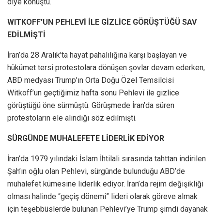
diye konuştu.
WITKOFF’UN PEHLEVİ İLE GİZLİCE GÖRÜŞTÜĞÜ SAV
EDİLMİŞTİ
İran’da 28 Aralık’ta hayat pahalılığına karşı başlayan ve
hükümet tersi protestolara dönüşen şovlar devam ederken,
ABD medyası Trump’ın Orta Doğu Özel Temsilcisi
Witkoff’un geçtiğimiz hafta sonu Pehlevi ile gizlice
görüştüğü öne sürmüştü. Görüşmede İran’da süren
protestoların ele alındığı söz edilmişti.
SÜRGÜNDE MUHALEFETE LİDERLİK EDİYOR
İran’da 1979 yılındaki İslam İhtilali sırasında tahttan indirilen
Şah’ın oğlu olan Pehlevi, sürgünde bulunduğu ABD’de
muhalefet kümesine liderlik ediyor. İran’da rejim değişikliği
olması halinde “geçiş dönemi” lideri olarak göreve almak
için teşebbüslerde bulunan Pehlevi’ye Trump şimdi dayanak