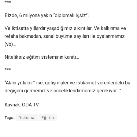
***
Bizde, 6 milyona yakın “diplomalı işsiz”;
Ve iktisatta yıllardır yaşadığımız sıkıntı­lar; Ve kalkınma ve
refaha bakmadan, sanal bü­yüme sayıları ile oyalanmamız
(vb)…
Niteliksiz eğitim sisteminin kanıtı…
***
“Aklın yolu bir” ise, gelişmişler ve istikamet verenlerdeki bu
değişimi görmemiz ve önceliklendirmemiz gerekiyor…”
Kaynak: ODA TV
Tags:
Diploma
Eğitim