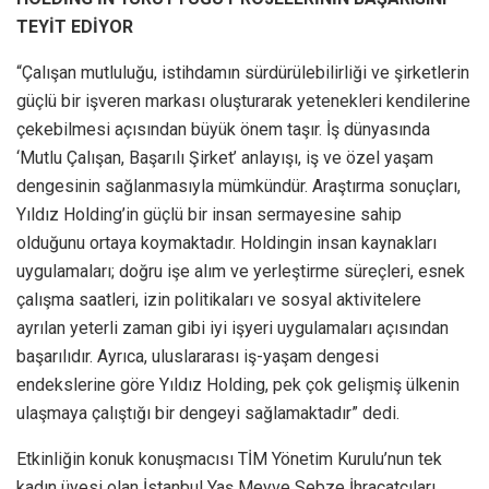
TEYİT EDİYOR
“Çalışan mutluluğu, istihdamın sürdürülebilirliği ve şirketlerin
güçlü bir işveren markası oluşturarak yetenekleri kendilerine
çekebilmesi açısından büyük önem taşır. İş dünyasında
‘Mutlu Çalışan, Başarılı Şirket’ anlayışı, iş ve özel yaşam
dengesinin sağlanmasıyla mümkündür. Araştırma sonuçları,
Yıldız Holding’in güçlü bir insan sermayesine sahip
olduğunu ortaya koymaktadır. Holdingin insan kaynakları
uygulamaları; doğru işe alım ve yerleştirme süreçleri, esnek
çalışma saatleri, izin politikaları ve sosyal aktivitelere
ayrılan yeterli zaman gibi iyi işyeri uygulamaları açısından
başarılıdır. Ayrıca, uluslararası iş-yaşam dengesi
endekslerine göre Yıldız Holding, pek çok gelişmiş ülkenin
ulaşmaya çalıştığı bir dengeyi sağlamaktadır” dedi.
Etkinliğin konuk konuşmacısı TİM Yönetim Kurulu’nun tek
kadın üyesi olan İstanbul Yaş Meyve Sebze İhracatçıları