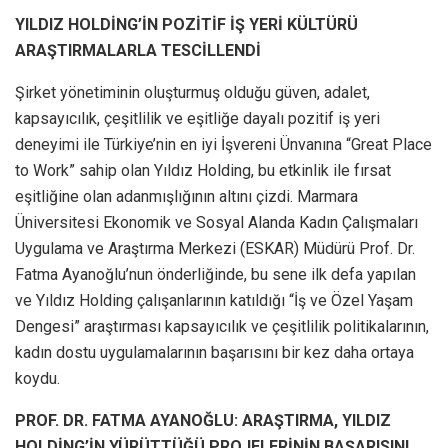
YILDIZ HOLDİNG’İN POZİTİF İŞ YERİ KÜLTÜRÜ
ARAŞTIRMALARLA TESCİLLENDİ
Şirket yönetiminin oluşturmuş olduğu güven, adalet,
kapsayıcılık, çeşitlilik ve eşitliğe dayalı pozitif iş yeri
deneyimi ile Türkiye’nin en iyi İşvereni Ünvanına “Great Place
to Work” sahip olan Yıldız Holding, bu etkinlik ile fırsat
eşitliğine olan adanmışlığının altını çizdi. Marmara
Üniversitesi Ekonomik ve Sosyal Alanda Kadın Çalışmaları
Uygulama ve Araştırma Merkezi (ESKAR) Müdürü Prof. Dr.
Fatma Ayanoğlu’nun önderliğinde, bu sene ilk defa yapılan
ve Yıldız Holding çalışanlarının katıldığı “İş ve Özel Yaşam
Dengesi” araştırması kapsayıcılık ve çeşitlilik politikalarının,
kadın dostu uygulamalarının başarısını bir kez daha ortaya
koydu.
PROF. DR. FATMA AYANOĞLU: ARAŞTIRMA, YILDIZ
HOLDİNG’İN YÜRÜTTÜĞÜ PROJELERİNİN BAŞARISINI