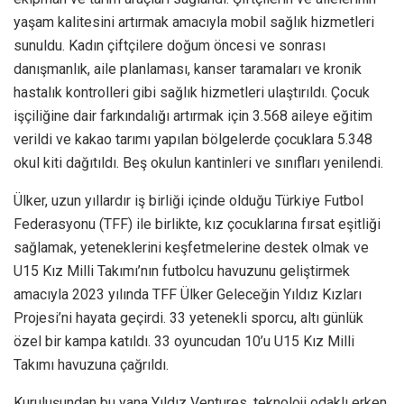
yaşam kalitesini artırmak amacıyla mobil sağlık hizmetleri
sunuldu. Kadın çiftçilere doğum öncesi ve sonrası
danışmanlık, aile planlaması, kanser taramaları ve kronik
hastalık kontrolleri gibi sağlık hizmetleri ulaştırıldı. Çocuk
işçiliğine dair farkındalığı artırmak için 3.568 aileye eğitim
verildi ve kakao tarımı yapılan bölgelerde çocuklara 5.348
okul kiti dağıtıldı. Beş okulun kantinleri ve sınıfları yenilendi.
Ülker, uzun yıllardır iş birliği içinde olduğu Türkiye Futbol
Federasyonu (TFF) ile birlikte, kız çocuklarına fırsat eşitliği
sağlamak, yeteneklerini keşfetmelerine destek olmak ve
U15 Kız Milli Takımı’nın futbolcu havuzunu geliştirmek
amacıyla 2023 yılında TFF Ülker Geleceğin Yıldız Kızları
Projesi’ni hayata geçirdi. 33 yetenekli sporcu, altı günlük
özel bir kampa katıldı. 33 oyuncudan 10’u U15 Kız Milli
Takımı havuzuna çağrıldı.
Kuruluşundan bu yana Yıldız Ventures, teknoloji odaklı erken