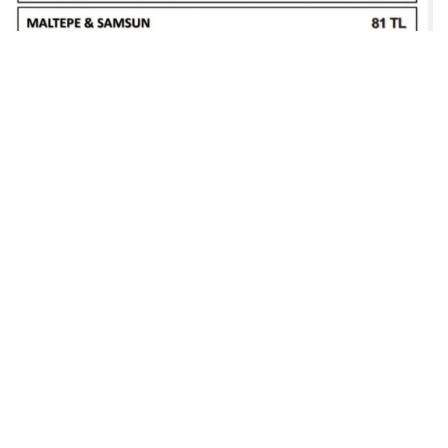
Kaynak: ODA TV
Tags:
Fiyat
Hakkımızda
Künye
Gizlilik Politikası
Firmalar
İletişim
© 2022 HaberGundem.Gen.TR - Son Dakika
Gündem Haberleri
,
Spor
Haberleri
,
Son Dakika Haberleri