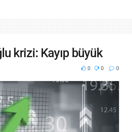
u krizi: Kayıp büyük
0
0
0