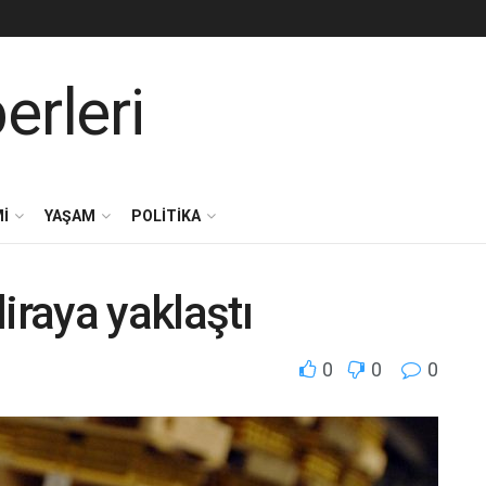
I
YAŞAM
POLITIKA
liraya yaklaştı
0
0
0