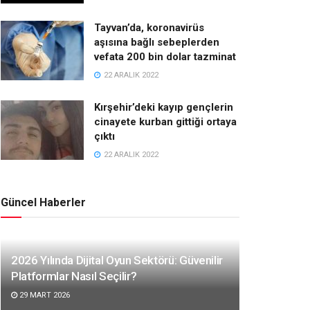
Tayvan’da, koronavirüs
aşısına bağlı sebeplerden
vefata 200 bin dolar tazminat
22 ARALIK 2022
Kırşehir’deki kayıp gençlerin
cinayete kurban gittiği ortaya
çıktı
22 ARALIK 2022
Güncel Haberler
2026 Yılında Dijital Oyun Sektörü: Güvenilir
Platformlar Nasıl Seçilir?
29 MART 2026