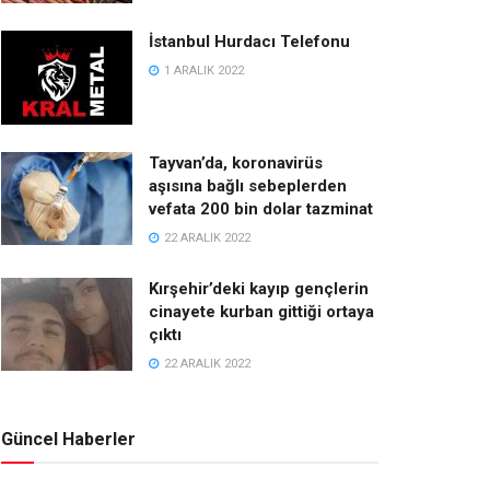
İstanbul Hurdacı Telefonu
1 ARALIK 2022
Tayvan’da, koronavirüs
aşısına bağlı sebeplerden
vefata 200 bin dolar tazminat
22 ARALIK 2022
Kırşehir’deki kayıp gençlerin
cinayete kurban gittiği ortaya
çıktı
22 ARALIK 2022
Güncel Haberler