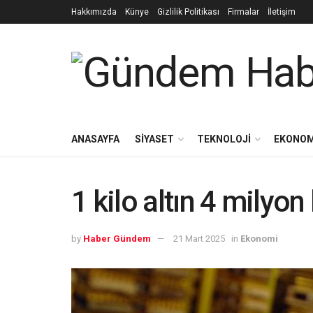
Hakkımızda
Künye
Gizlilik Politikası
Firmalar
İletişim
ANASAYFA
SIYASET
TEKNOLOJI
EKONOM
1 kilo altın 4 milyon 
by
Haber Gündem
21 Mart 2025
in
Ekonomi