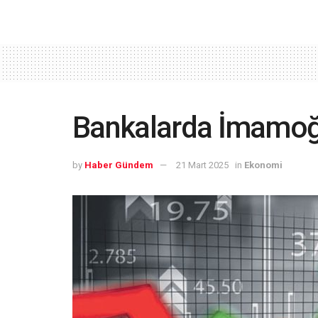
Bankalarda İmamoğl
by
Haber Gündem
21 Mart 2025
in
Ekonomi