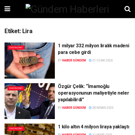
Etiket:
Lira
1 milyar 332 milyon liralık madeni
EKONOMI
para cebe girdi
BY
HABER GÜNDEM
31 OCAK 2026
Özgür Çelik: “İmamoğlu
EKONOMI
operasyonunun maliyetiyle neler
yapılabilirdi”
BY
HABER GÜNDEM
28 NISAN 2025
1 kilo altın 4 milyon liraya yaklaştı
EKONOMI
BY
HABER GÜNDEM
21 MART 2025