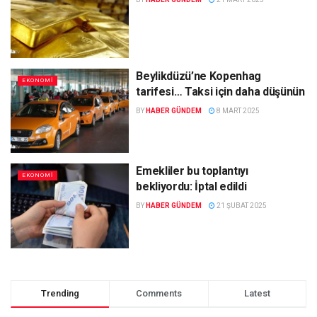
Beylikdüzü’ne Kopenhag
EKONOMI
tarifesi… Taksi için daha düşünün
BY
HABER GÜNDEM
8 MART 2025
Emekliler bu toplantıyı
EKONOMI
bekliyordu: İptal edildi
BY
HABER GÜNDEM
21 ŞUBAT 2025
Trending
Comments
Latest