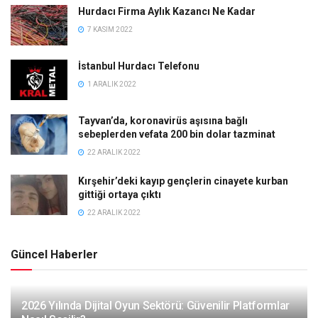
Hurdacı Firma Aylık Kazancı Ne Kadar
7 KASIM 2022
İstanbul Hurdacı Telefonu
1 ARALIK 2022
Tayvan’da, koronavirüs aşısına bağlı
sebeplerden vefata 200 bin dolar tazminat
22 ARALIK 2022
Kırşehir’deki kayıp gençlerin cinayete kurban
gittiği ortaya çıktı
22 ARALIK 2022
Güncel Haberler
2026 Yılında Dijital Oyun Sektörü: Güvenilir Platformlar