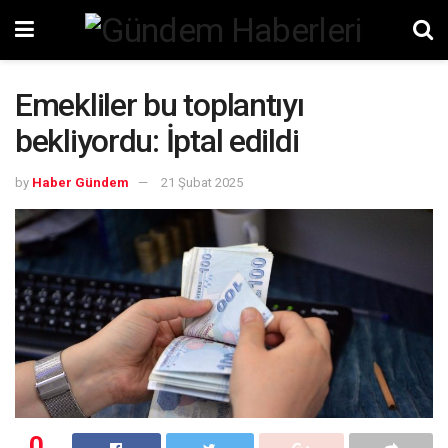
Emekliler bu toplantıyı
bekliyordu: İptal edildi
by
Haber Gündem
21 Şubat 2025
0