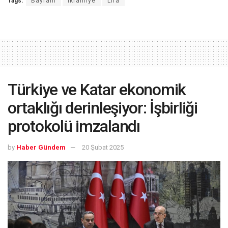
Tags:
Bayram
İkramiye
Lira
Türkiye ve Katar ekonomik
ortaklığı derinleşiyor: İşbirliği
protokolü imzalandı
by
Haber Gündem
20 Şubat 2025